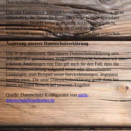
Datenschutzerklärung).
Um eine Datensperre jederzeit berücksichtigen zu können, ist es
erforderlich, die Daten für Kontrollzwecke in einer Sperrdatei
vorzuhalten. Besteht keine gesetzliche Archivierungspflicht,
können Sie auch die Löschung der Daten verlangen.
Anderenfalls sperren wir die Daten, sofern Sie dies wünschen.
Änderung unserer Datenschutzerklärung
Um zu gewährleisten, dass unsere Datenschutzerklärung stets
den aktuellen gesetzlichen Vorgaben entspricht, behalten wir uns
jederzeit Änderungen vor. Das gilt auch für den Fall, dass die
Datenschutzerklärung aufgrund neuer oder überarbeiteter
Leistungen, zum Beispiel neuer Serviceleistungen, angepasst
werden muss. Die neue Datenschutzerklärung greift dann bei
Ihrem nächsten Besuch auf unserem Angebot.
Quelle: Datenschutz-Konfigurator von
mein-
datenschutzbeauftragter.de