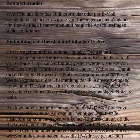
Kontaktformular
Wenn Sie uns über das Onlineformular oder per E-Mail
kontaktieren, speichern wir die von Ihnen gemachten Angaben,
um Ihre Anfrage beantworten und mögliche Anschlussfragen
stellen zu können.
Einbindung von Diensten und Inhalten Dritter
Unser Angebot umfasst mitunter Inhalte, Dienste und
Leistungen anderer Anbieter. Das sind zum Beispiel Karten, die
von Google-Maps zur Verfügung gestellt werden, Videos von
YouTube sowie Grafiken und Bilder anderer Webseiten. Damit
diese Daten im Browser des Nutzers aufgerufen und dargestellt
werden können, ist die Übermittlung der IP-Adresse zwingend
notwendig. Die Anbieter (im Folgenden als „Dritt-Anbieter“
bezeichnet) nehmen also die IP-Adresse des jeweiligen Nutzers
wahr.
Auch wenn wir bemüht sind, ausschließlich Dritt-Anbieter zu
nutzen, welche die IP-Adresse nur benötigen, um Inhalte
ausliefern zu können, haben wir keinen Einfluss darauf, ob die
IP-Adresse möglicherweise gespeichert wird. Dieser Vorgang
dient in dem Fall unter anderem statistischen Zwecken. Sofern
wir Kenntnis davon haben, dass die IP-Adresse gespeichert