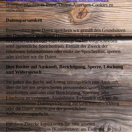
(Europa) erlauben es Ihnen, Online-Anzeigen-Cookies zu
verwalten.
Datensparsamkeit
Personenbezogene Daten speichern wir gemäß den Grundsätzen
der Datenvermeidung und Datensparsamkeit nur so lange, wie
es erforderlich ist oder vom Gesetzgeber her vorgeschrieben
wird (gesetzliche Speicherfrist). Entfällt der Zweck der
erhobenen Informationen oder endet die Speicherfrist, sperren
oder löschen wir die Daten.
Ihre Rechte auf Auskunft, Berichtigung, Sperre, Löschung
und Widerspruch
Sie haben das Recht, auf Antrag unentgeltlich eine Auskunft,
über die bei uns gespeicherten personenbezogenen Daten,
anzufordern und/oder eine Berichtigung, Sperrung oder
Löschung zu verlangen. Ausnahmen: Es handelt sich um die
vorgeschriebene Datenspeicherung zur Geschäftsabwicklung
oder die Daten unterliegen der gesetzlichen
Aufbewahrungspflicht.
Für diese Zwecke kontaktieren Sie bitte unseren
Datenschutzbeauftragen (Kontaktdaten: am Ende der