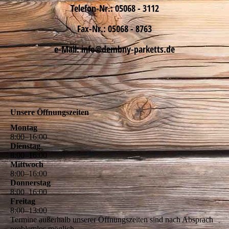
Telefon-Nr.: 05068 - 3112
Fax-Nr.: 05068 - 8763
e-Mail: info@dembny-parketts.de
Unsere Öffnungszeiten
Montag
8
:
00
–
16
:
00
Dienstag
8
:
00
–
16
:
00
Mittwoch
8
:
00
–
16
:
00
Donnerstag
8
:
00
–
16
:
00
Freitag
8
:
00
–
13
:
00
Termine außerhalb unserer Öffnungszeiten sind nach Absprach
problemlos möglich.