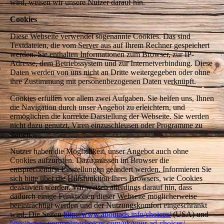
wird, weisen wir unsere Nutzer darauf hin.
Cookies
Diese Webseite verwendet sogenannte Cookies. Das sind
Textdateien, die vom Server aus auf Ihrem Rechner gespeichert
werden. Sie enthalten Informationen zum Browser, zur IP-
Adresse, dem Betriebssystem und zur Internetverbindung. Diese
Daten werden von uns nicht an Dritte weitergegeben oder ohne
ihre Zustimmung mit personenbezogenen Daten verknüpft.
Cookies erfüllen vor allem zwei Aufgaben. Sie helfen uns, Ihnen
die Navigation durch unser Angebot zu erleichtern, und
ermöglichen die korrekte Darstellung der Webseite. Sie werden
nicht dazu genutzt, Viren einzuschleusen oder Programme zu
starten.
Nutzer haben die Möglichkeit, unser Angebot auch ohne
Cookies aufzurufen. Dazu müssen im Browser die
entsprechenden Einstellungen geändert werden. Informieren Sie
sich bitte über die Hilfsfunktion Ihres Browsers, wie Cookies
deaktiviert werden. Wir weisen allerdings darauf hin, dass
dadurch einige Funktionen dieser Webseite möglicherweise
beeinträchtigt werden und der Nutzungskomfort eingeschränkt
wird. Die Seiten
http://www.aboutads.info/choices/
(USA) und
http://www.youronlinechoices.com/uk/your-ad-choices/