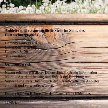
Datenschutzerklärung
Anbieter und verantwortliche Stelle im Sinne des
Datenschutzgesetzes
Dembny Parketts e.K.
Christopher Dembny
Hauptstraße 28
31008
Elze
Geltungsbereich
Nutzer erhalten mit dieser Datenschutzerklärung Information
über die Art, den Umfang und Zweck der Erhebung und
Verwendung ihrer Daten durch den verantwortlichen Anbieter
erhoben und verwendet werden.
Den rechtlichen Rahmen für den Datenschutz bilden das
Bundesdatenschutzgesetz (BDSG) und das Telemediengesetz
(TMG).